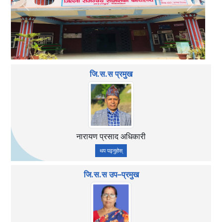
Previous
Next
जि.स.स प्रमुख
नारायण प्रसाद अधिकारी
थप पढ्नुहोस्
जि.स.स उप–प्रमुख