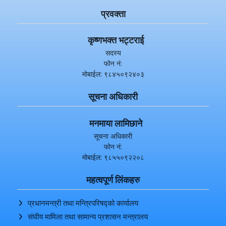
ईमेल: chitwandcc@gmail.com
प्रवक्ता
कृष्णभक्त भट्टराई
सदस्य
फोन नं:
मोबाईल: ९८४५०९२४०३
सूचना अधिकारी
मनमाया लामिछाने
सूचना अधिकारी
फोन नं:
मोबाईल: ९८५५०९२२०८
महत्वपूर्ण लिंकहरु