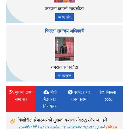
कल्पना काफ्ले सापकोटा
थप पढ्नुहोस्
जिल्ला समन्वय अधिकारी
नमराज सापकोटा
थप पढ्नुहोस्
सुचना तथा
बोर्ड
बजेट तथा
जिल्ला
समाचार
बैठकका
कार्यक्रम
दररेट
निर्णयहरु