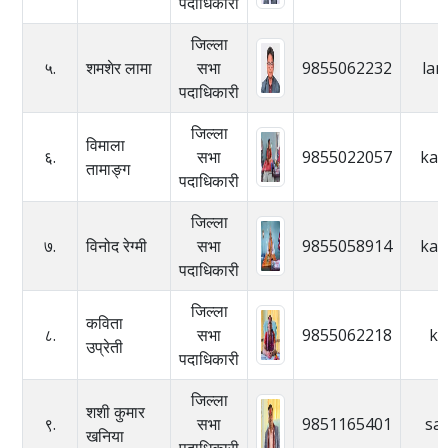
पदाधिकारी
जिल्ला
५.
शमशेर लामा
सभा
9855062232
la
पदाधिकारी
जिल्ला
विमाला
६.
सभा
9855022057
kal
तामाङ्ग
पदाधिकारी
जिल्ला
७.
विनोद रेग्मी
सभा
9855058914
kal
पदाधिकारी
जिल्ला
कविता
८.
सभा
9855062218
ka
उप्रेती
पदाधिकारी
जिल्ला
शशी कुमार
९.
सभा
9851165401
sa
खनिया
पदाधिकारी