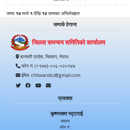
जम्मा
१४
मध्ये
१
देखि
१४
सम्मका अभिलेखहरु
सम्पर्क ठेगाना
जिल्ला समन्वय समितिको कार्यालय
बागमती प्रदेश, चितवन, नेपाल
फोन नं: (+९७७)-०५६-५२०१४७
ईमेल: chitwandcc@gmail.com
प्रवक्ता
कृष्णभक्त भट्टराई
सदस्य
फोन नं: