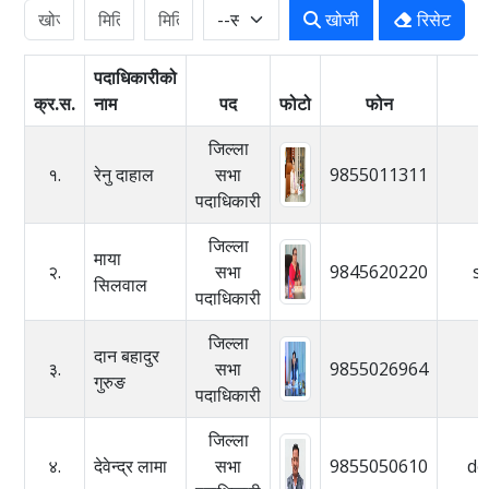
खोजी
रिसेट
पदाधिकारीको
क्र.स.
नाम
पद
फोटो
फोन
जिल्ला
१.
रेनु दाहाल
सभा
9855011311
पदाधिकारी
जिल्ला
माया
२.
सभा
9845620220
s
सिलवाल
पदाधिकारी
जिल्ला
दान बहादुर
३.
सभा
9855026964
गुरुङ
पदाधिकारी
जिल्ला
४.
देवेन्द्र लामा
सभा
9855050610
de