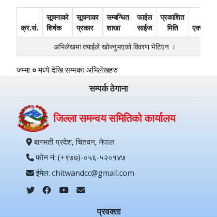
सूचनाको
सूचनाका
सम्बन्धित
फाईल
प्रकाशित
क्र.सं.
शिर्षक
प्रकार
शाखा
साईज
मिति
एक्सन
अभिलेखमा तपाईले खोज्‍नुभएको विवरण भेटिएन ।
जम्मा
०
मध्ये
देखि
सम्मका अभिलेखहरु
सम्पर्क ठेगाना
जिल्ला समन्वय समितिको कार्यालय
बागमती प्रदेश, चितवन, नेपाल
फोन नं: (+९७७)-०५६-५२०१४७
ईमेल: chitwandcc@gmail.com
प्रवक्ता